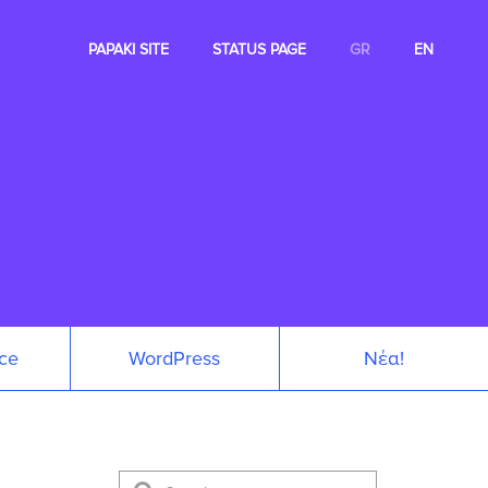
PAPAKI SITE
STATUS PAGE
GR
EN
ce
WordPress
Νέα!