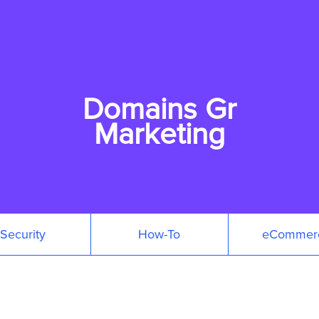
Domains Gr
Marketing
Security
How-To
eCommer