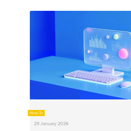
How-To
29 January 2026