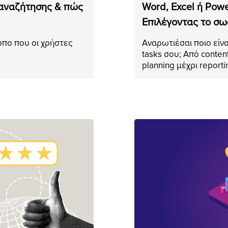
 αναζήτησης & πώς
Word, Excel ή Powe
Επιλέγοντας το σω
όπο που οι χρήστες
Αναρωτιέσαι ποιο είνα
tasks σου; Από conten
planning μέχρι report