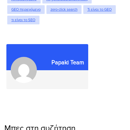
GEO περιεχόμενο
zero-click search
Τι είναι το GEO
τι είναι το SEO
Papaki Team
Μπες στη συζήτηση