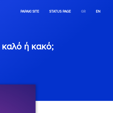
PAPAKI SITE
STATUS PAGE
GR
EN
α καλό ή κακό;