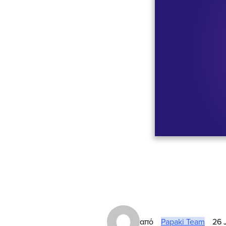
από
Papaki Team
26 