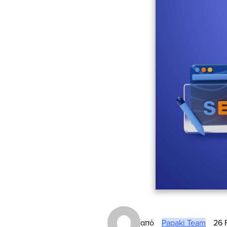
από
Papaki Team
26 