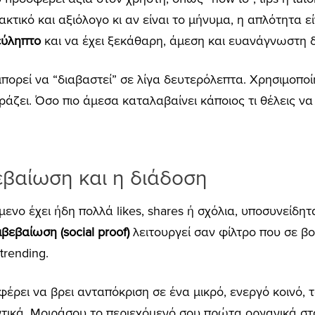
κτικό και αξιόλογο κι αν είναι το μήνυμα, η απλότητα είν
εύληπτο
και να έχει ξεκάθαρη, άμεση και ευανάγνωστη 
πορεί να “διαβαστεί” σε λίγα δευτερόλεπτα. Χρησιμοπο
άζει. Όσο πιο άμεσα καταλαβαίνει κάποιος τι θέλεις να 
εβαίωση και η διάδοση
μενο έχει ήδη πολλά likes, shares ή σχόλια, υποσυνείδητα
βεβαίωση (social proof)
λειτουργεί σαν φίλτρο που σε β
trending.
φέρει να βρει ανταπόκριση σε ένα μικρό, ενεργό κοινό, τ
τικά. Μοιράσου το περιεχόμενό σου πρώτα οργανικά στα