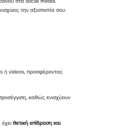
οινού στα social media.
νισχύεις την αξιοπιστία σου.
ts ή videos, προσφέροντας
 προσέγγιση, καθώς ενισχύουν
α έχει
θετική επίδραση και