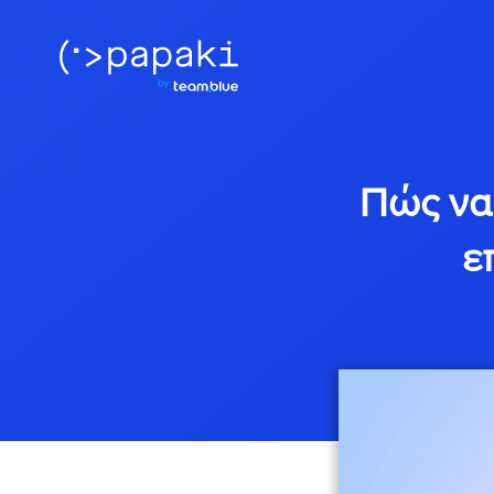
Πώς να 
ε