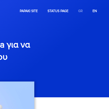
PAPAKI SITE
STATUS PAGE
GR
EN
a για να
ου