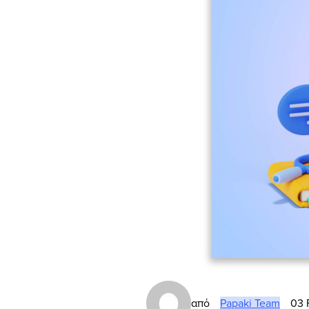
από
Papaki Team
03 