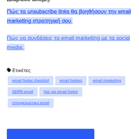
Πώς τα unsubscribe links θα βοηθήσουν την email
marketing στρατηγική σου
Πώς να συνδέσεις το email marketing με τα social
media;
Ετικέτες
email footer checklist
email footers
email marketing
GDPR email
tips για email footer
επαγγελματικο email