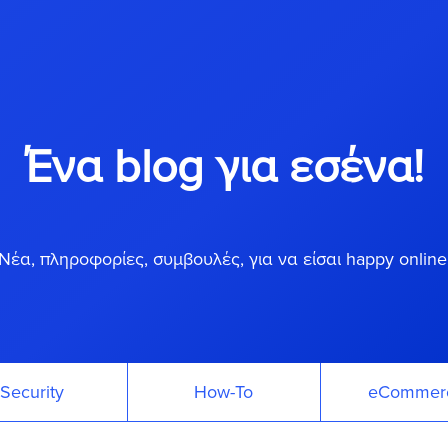
Ένα blog για εσένα!
Νέα, πληροφορίες, συμβουλές, για να είσαι happy online
Security
How-To
eCommer