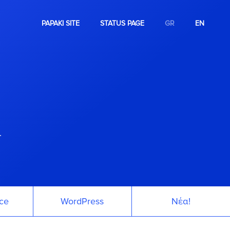
PAPAKI SITE
STATUS PAGE
GR
EN
.
ce
WordPress
Νέα!