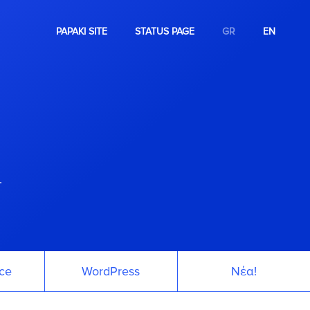
PAPAKI SITE
STATUS PAGE
GR
EN
.
ce
WordPress
Νέα!