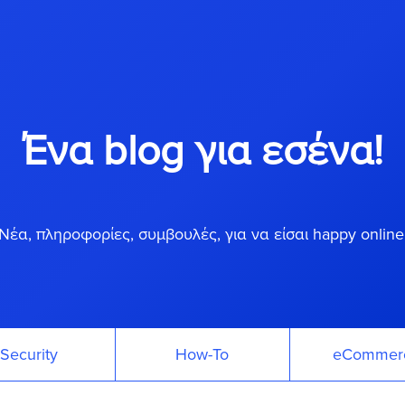
Ένα blog για εσένα!
Νέα, πληροφορίες, συμβουλές, για να είσαι happy online
Security
How-To
eCommer