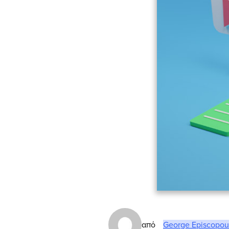
από
George Episcopou