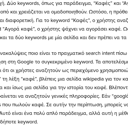
χή. Δύο keywords, όπως για παράδειγμα, “Καφές” και “Α
σκοπό και χρειάζεται να ομαδοποιηθούν. Ωστόσο, η πρόθε
ναι διαφορετική. Για το keyword “Καφές”, ο χρήστης ανα
d “Αγορά καφέ”, ο χρήστης ψάχνει να αγοράσει καφέ. Ως
αι τα δύο keywords με μία σελίδα και δεν πρέπει να τα
ακαλύψεις ποιο είναι το πραγματικό search intent πίσω
ση στη Google το συγκεκριμένο keyword. Τα αποτελέσμ
ει ότι οι χρήστες αναζητούν ως περιεχόμενο χρησιμοποι
 τη λέξη “καφέ”, βλέπεις μια σελίδα wikipedia για τον 
 και ίσως μια σελίδα για την ιστορία του καφέ. Βλέπον
 φαίνεται να αναζητούν γενικές πληροφορίες. Εάν “goog
s που πωλούν καφέ. Σε αυτήν την περίπτωση, μπορείς να
υτό είναι ένα πολύ απλό παράδειγμα, αλλά αυτή η μέθο
οδήποτε keyword.