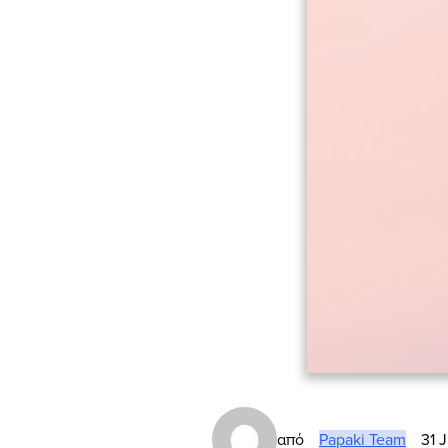
από
Papaki Team
31 