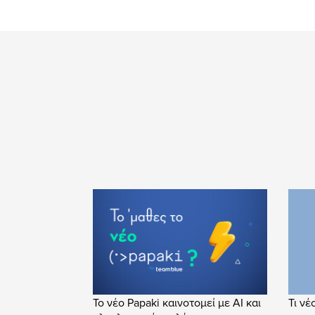
Το νέο Papaki καινοτομεί με AI και
Τι νέ