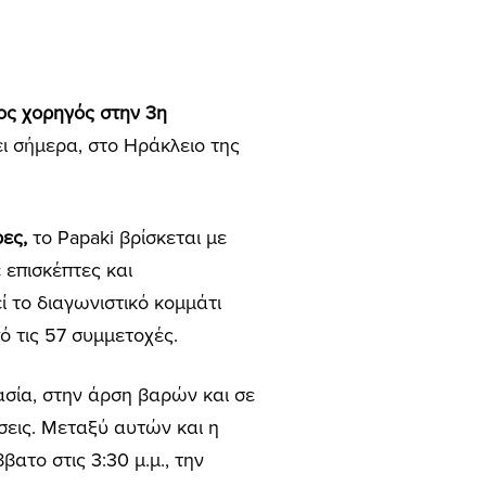
ος χορηγός στην 3η
ει σήμερα, στο Ηράκλειο της
ρες,
το Papaki βρίσκεται με
 επισκέπτες και
ί το διαγωνιστικό κομμάτι
ό τις 57 συμμετοχές.
σία, στην άρση βαρών και σε
εις. Μεταξύ αυτών και η
ββατο στις 3:30 μ.μ.,
την