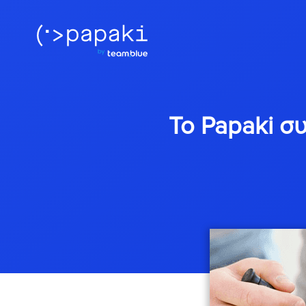
Το Papaki σ