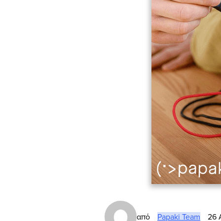
από
Papaki Team
26 