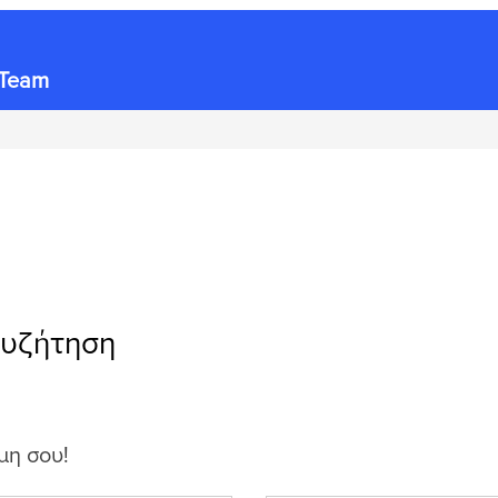
 Team
συζήτηση
μη σου!