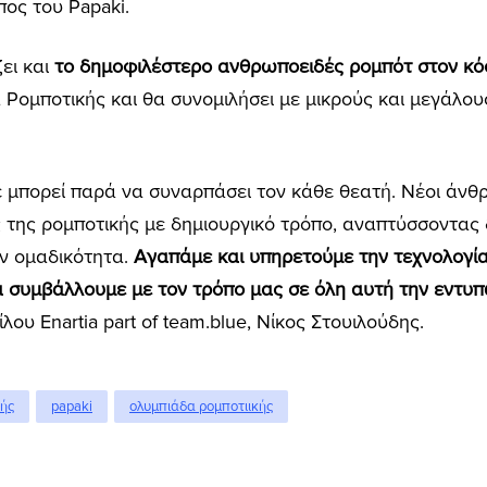
πος του Papaki.
ζει και
το δημοφιλέστερο ανθρωποειδές ρομπότ στον κό
Ρομποτικής και θα συνομιλήσει με μικρούς και μεγάλους
ε μπορεί παρά να συναρπάσει τον κάθε θεατή. Νέοι άνθ
 της ρομποτικής με δημιουργικό τρόπο, αναπτύσσοντας δ
ην ομαδικότητα.
Αγαπάμε και υπηρετούμε την τεχνολογία
 να συμβάλλουμε με τον τρόπο μας σε όλη αυτή την εντ
λου Enartia part of team.blue, Nίκος Στουιλούδης.
κής
papaki
ολυμπιάδα ρομποτιικής