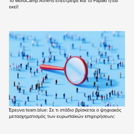
Το WordCamp Athens επέστρεψε και το Papaki ήταν
εκεί!
Έρευνα team.blue: Σε τι στάδιο βρίσκεται ο ψηφιακός
μετασχηματισμός των ευρωπαϊκών επιχειρήσεων;