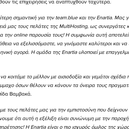
ούν τις επιχειρήσεις να αναπτυχθούν ταχύτερα.
τερη σημαντική για την team.blue και την Enartia. Μας γε
ιά μας τους πελάτες της MultiHosting, ως συνεργάτες 
για την οnline παρουσία τους! H συμφωνία αυτή αποτελεί
εια να εξελισσόμαστε, να γινόμαστε καλύτεροι και να
ηνική αγορά. Η ομάδα της Enartia υλοποιεί με επαγγελμ
να κοιτάμε το μέλλον με αισιοδοξία και γεμάτοι σχέδια
μμαχο όσων θέλουν να κάνουν τα όνειρα τους πραγματι
λπίδα Βαμβακά.
ε τους πελάτες μας για την εμπιστοσύνη που δείχνουν 
ώνουμε ότι αυτή η εξέλιξη είναι συνώνυμη με την παρο
πηρέτησης! Η Enartia είναι ο πιο ισχυρός όμιλος της χ