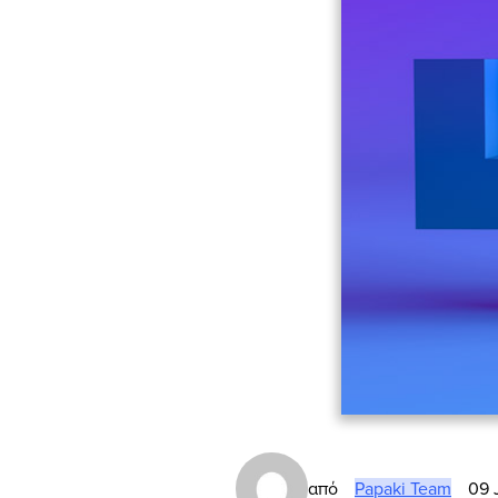
από
Papaki Team
09 