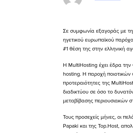
Σε συμφωνία εξαγοράς με την 
ηγετικού ευρωπαϊκού παρόχου
#1 θέση της στην ελληνική αγ
Η MultiHosting έχει έδρα την
hosting. Η παροχή ποιοτικώ
προτεραιότητες της MultiHos
διαδικτύου σε όσο το δυνατό
μεταβίβασης περιουσιακών στ
Τους προσεχείς μήνες, οι πελ
Papaki
και
της Top.Host, απο