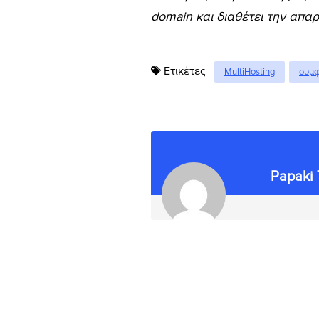
domain και διαθέτει την απα
Ετικέτες
MultiHosting
συμφ
Papaki