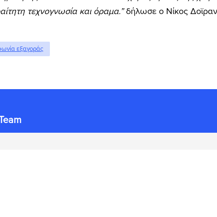
ραίτητη τεχνογνωσία και όραμα.”
δήλωσε ο Νίκος Δοϊρανλ
ωνία εξαγοράς
 Team