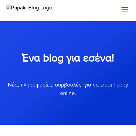
Toggl
naviga
Ένα blog για εσένα!
Νέα, πληροφορίες, συμβουλές, για να είσαι happy
online.