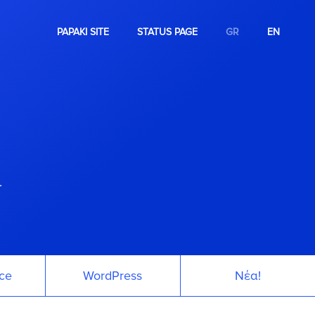
PAPAKI SITE
STATUS PAGE
GR
EN
.
ce
WordPress
Νέα!