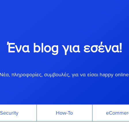
Ένα blog για εσένα!
Νέα, πληροφορίες, συμβουλές, για να είσαι happy online
Security
How-To
eCommer