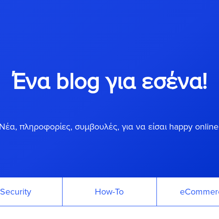
Ένα blog για εσένα!
Νέα, πληροφορίες, συμβουλές, για να είσαι happy online
Security
How-To
eCommer