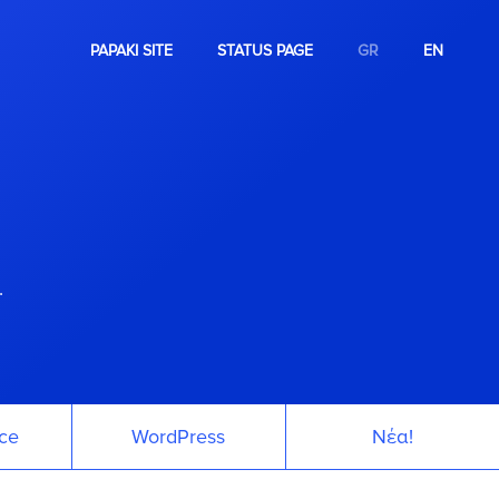
PAPAKI SITE
STATUS PAGE
GR
EN
.
ce
WordPress
Νέα!