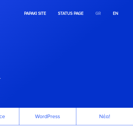
PAPAKI SITE
STATUS PAGE
GR
EN
.
ce
WordPress
Νέα!