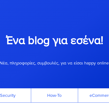
Ένα blog για εσένα!
Νέα, πληροφορίες, συμβουλές, για να είσαι happy online
Security
How-To
eCommer