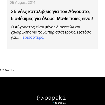
05 August 2014
25 νέες καταλήξεις για τον Αύγουστο,
διαθέσιμες για όλους! Μάθε ποιες είναι!
Ο Αύγουστος είναι μήνας διακοπών και
χαλάρωσης για τους περισσότερους. Ωστόσο
για…
Περισσότερα
Posts
1
2
Next »
pagination