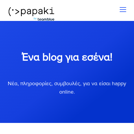
Toggl
naviga
Ένα blog για εσένα!
Νέα, πληροφορίες, συμβουλές, για να είσαι happy
online.