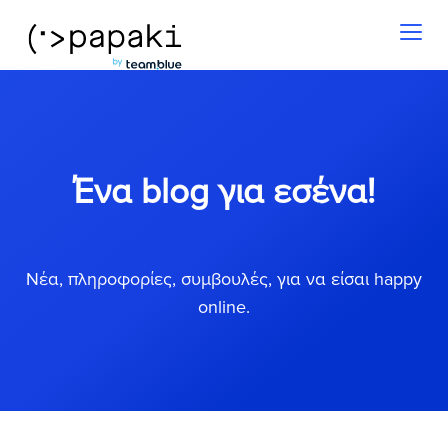
Toggl
naviga
Ένα blog για εσένα!
Νέα, πληροφορίες, συμβουλές, για να είσαι happy
online.