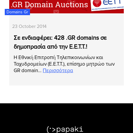
Domains Gr
23 October 2014
Σε ενδιαφέρει: 428 .GR domains σε
δημοπρασία από την Ε.Ε.Τ.Τ.!
Η Εθνική Επιτροπή Τηλεπικοινωνίων και
Ταχυδρομείων (Ε.Ε.Τ.Τ.), επίσημο μητρώο των
GR domain…
Περισσότερα