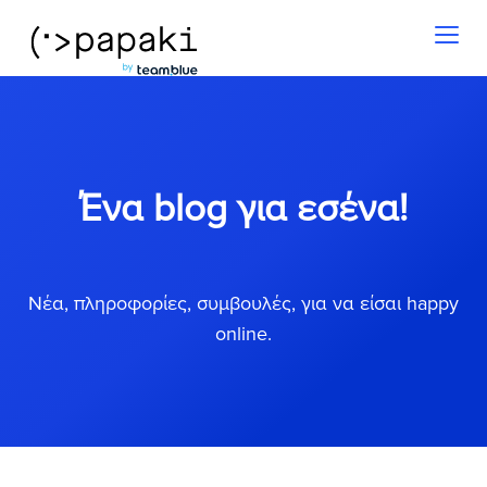
Toggl
naviga
Ένα blog για εσένα!
Νέα, πληροφορίες, συμβουλές, για να είσαι happy
online.