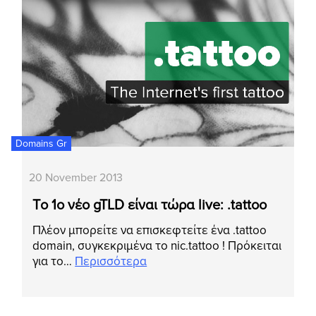
Domains Gr
20 November 2013
Tο 1ο νέο gTLD είναι τώρα live: .tattoo
Πλέον μπορείτε να επισκεφτείτε ένα .tattoo
domain, συγκεκριμένα το nic.tattoo ! Πρόκειται
για το…
Περισσότερα