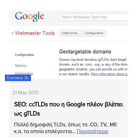
Domains Gr
21 May 2013
SEO: ccTLDs που η Google πλέον βλέπει
ως gTLDs
Πολλά δημοφιλή TLDs, όπως τα .CO, .TV, .ME
κ.α. τα οποία επιλέγονται…
Περισσότερα