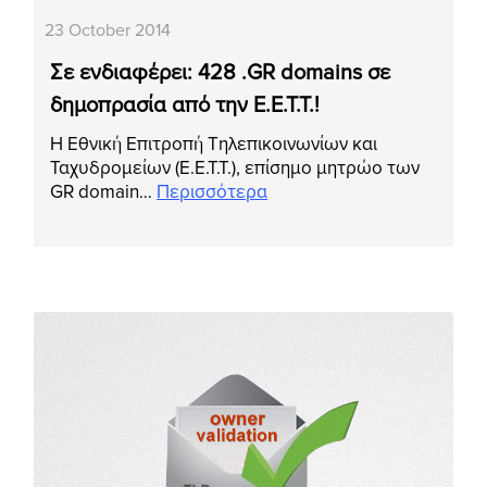
23 October 2014
Σε ενδιαφέρει: 428 .GR domains σε
δημοπρασία από την Ε.Ε.Τ.Τ.!
Η Εθνική Επιτροπή Τηλεπικοινωνίων και
Ταχυδρομείων (Ε.Ε.Τ.Τ.), επίσημο μητρώο των
GR domain…
Περισσότερα