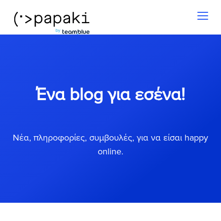
Toggl
naviga
Ένα blog για εσένα!
Νέα, πληροφορίες, συμβουλές, για να είσαι happy
online.