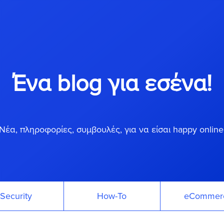
Ένα blog για εσένα!
Νέα, πληροφορίες, συμβουλές, για να είσαι happy online
Security
How-To
eCommer