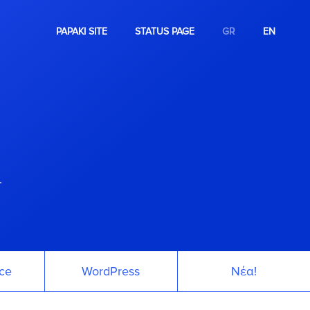
PAPAKI SITE
STATUS PAGE
GR
EN
.
ce
WordPress
Νέα!