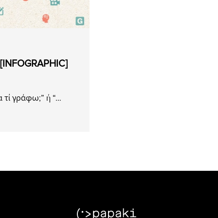
! [INFOGRAPHIC]
 τί γράφω;” ή “…