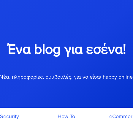
Ένα blog για εσένα!
Νέα, πληροφορίες, συμβουλές, για να είσαι happy online
Security
How-To
eCommer