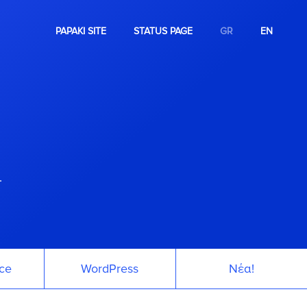
PAPAKI SITE
STATUS PAGE
GR
EN
.
ce
WordPress
Νέα!