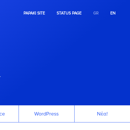
PAPAKI SITE
STATUS PAGE
GR
EN
.
ce
WordPress
Νέα!