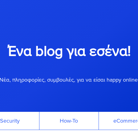
Ένα blog για εσένα!
Νέα, πληροφορίες, συμβουλές, για να είσαι happy online
Security
How-To
eCommer