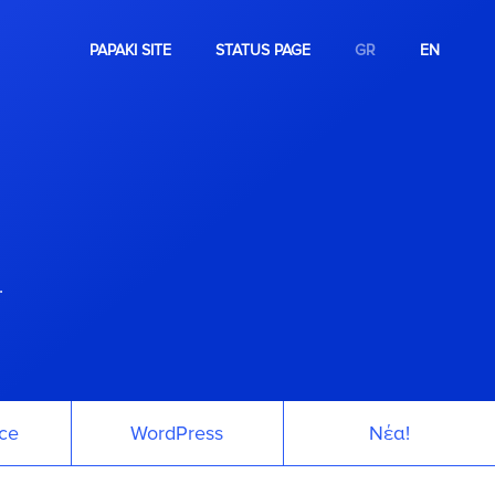
PAPAKI SITE
STATUS PAGE
GR
EN
.
ce
WordPress
Νέα!