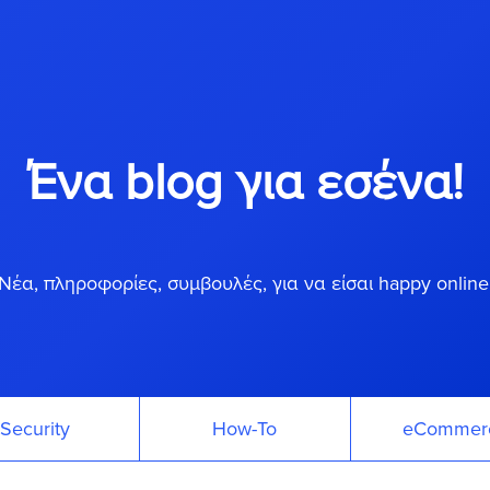
Ένα blog για εσένα!
Νέα, πληροφορίες, συμβουλές, για να είσαι happy online
Security
How-To
eCommer