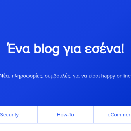
Ένα blog για εσένα!
Νέα, πληροφορίες, συμβουλές, για να είσαι happy online
Security
How-To
eCommer