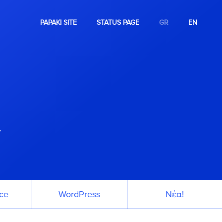
PAPAKI SITE
STATUS PAGE
GR
EN
.
ce
WordPress
Νέα!