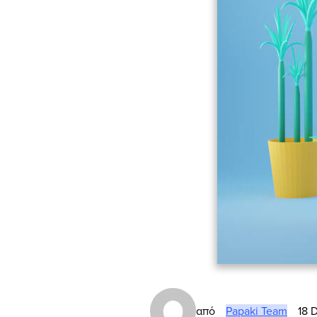
από
Papaki Team
18 