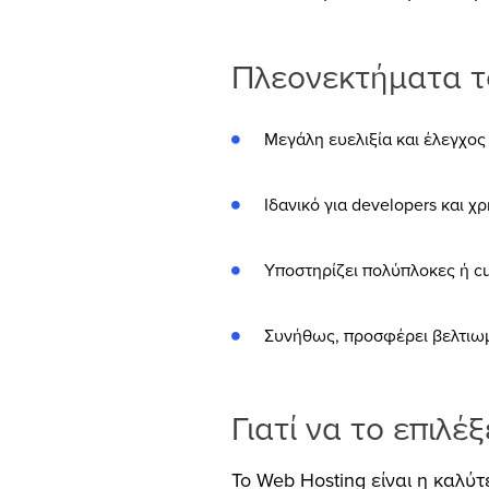
Πλεονεκτήματα τ
Μεγάλη ευελιξία και έλεγχος
Ιδανικό για developers και χ
Υποστηρίζει πολύπλοκες ή cu
Συνήθως, προσφέρει βελτιωμέ
Γιατί να το επιλέξ
Το W
eb Hosting
είναι η καλύτ