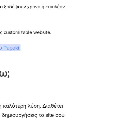
 να ξοδέψουν χρόνο ή επιπλέον
 customizable website.
υ Papaki.
ξω;
η καλύτερη λύση. Διαθέτει
 δημιουργήσεις το site σου