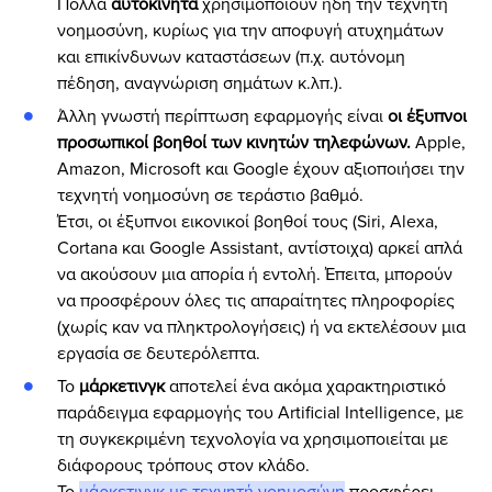
Πολλά
αυτοκίνητα
χρησιμοποιούν ήδη την τεχνητή
νοημοσύνη, κυρίως για την αποφυγή ατυχημάτων
και επικίνδυνων καταστάσεων (π.χ. αυτόνομη
πέδηση, αναγνώριση σημάτων κ.λπ.).
Άλλη γνωστή περίπτωση εφαρμογής είναι
οι έξυπνοι
προσωπικοί βοηθοί των κινητών τηλεφώνων.
Apple,
Amazon, Microsoft και Google έχουν αξιοποιήσει την
τεχνητή νοημοσύνη σε τεράστιο βαθμό.
Έτσι, οι έξυπνοι εικονικοί βοηθοί τους (Siri, Alexa,
Cortana και Google Assistant, αντίστοιχα) αρκεί απλά
να ακούσουν μια απορία ή εντολή. Έπειτα, μπορούν
να προσφέρουν όλες τις απαραίτητες πληροφορίες
(χωρίς καν να πληκτρολογήσεις) ή να εκτελέσουν μια
εργασία σε δευτερόλεπτα.
Το
μάρκετινγκ
αποτελεί ένα ακόμα χαρακτηριστικό
παράδειγμα εφαρμογής του Artificial Intelligence, με
τη συγκεκριμένη τεχνολογία να χρησιμοποιείται με
διάφορους τρόπους στον κλάδο.
Το
μάρκετινγκ με τεχνητή νοημοσύνη
προσφέρει