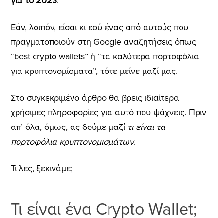
για το 2023
.
Εάν, λοιπόν, είσαι κι εσύ ένας από αυτούς που
πραγματοποιούν στη Google αναζητήσεις όπως
“best crypto wallets” ή “τα καλύτερα πορτοφόλια
για κρυπτονομίσματα”, τότε μείνε μαζί μας.
Στο συγκεκριμένο άρθρο θα βρεις ιδιαίτερα
χρήσιμες πληροφορίες για αυτό που ψάχνεις.
Πριν
απ’ όλα, όμως, ας δούμε μαζί
τι είναι τα
πορτοφόλια κρυπτονομισμάτων
.
Τι λες, ξεκινάμε;
Τι
είν
αι
έν
α Crypto Wallet
;