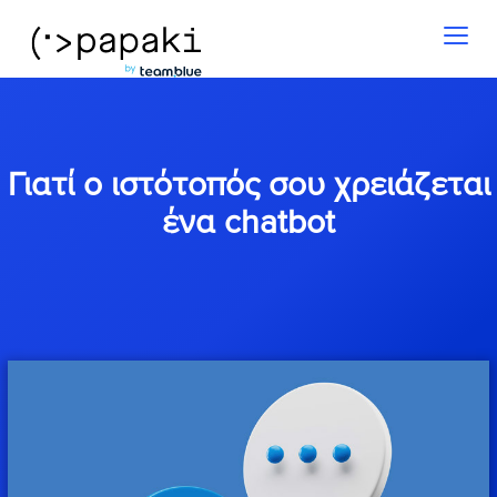
Toggl
naviga
Γιατί ο ιστότοπός σου χρειάζεται
ένα chatbot