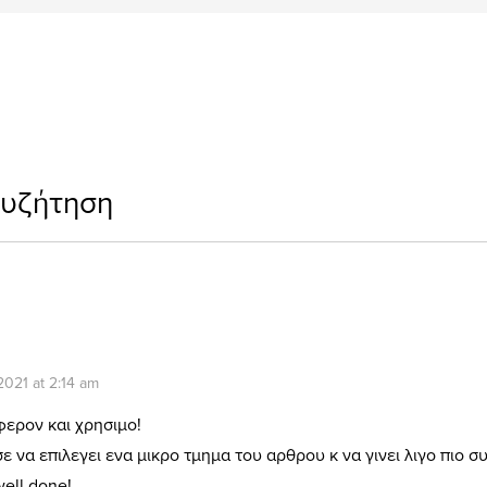
συζήτηση
2021 at 2:14 am
ερον και χρησιμο!
 να επιλεγει ενα μικρο τμημα του αρθρου κ να γινει λιγο πιο σ
well done!