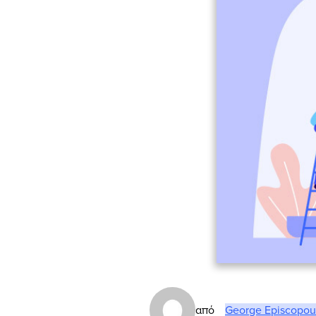
από
George Episcopou