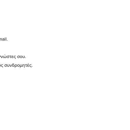
ail.
γνώστες σου.
υς συνδρομητές.