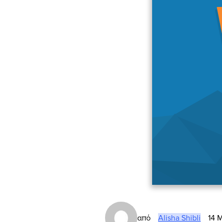
από
Alisha Shibli
14 