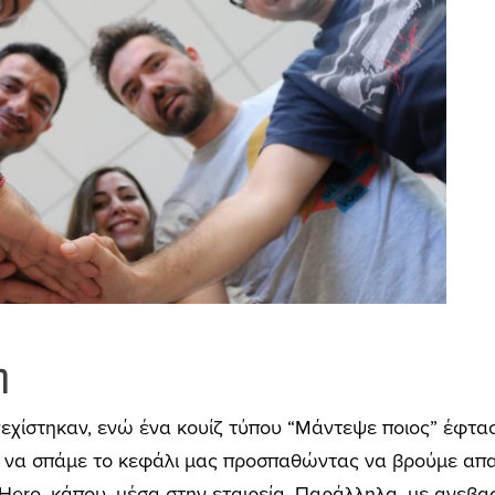
η
νεχίστηκαν, ενώ ένα κουίζ τύπου “Μάντεψε ποιος” έφτασ
με να σπάμε το κεφάλι μας προσπαθώντας να βρούμε απα
ero, κάπου, μέσα στην εταιρεία. Παράλληλα, με ανεβα