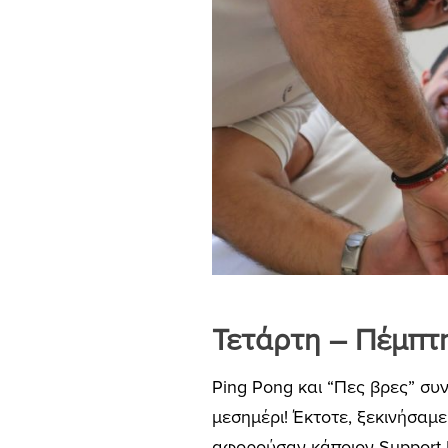
Τετάρτη – Πέμπτ
Ping Pong και “Πες βρες” συ
μεσημέρι! Έκτοτε, ξεκινήσα
αφορούσαν κάποιον Support H