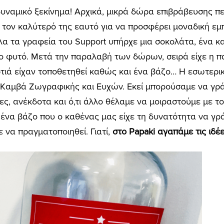
 δυναμικό ξεκίνημα! Αρχικά, μικρά δώρα επιβράβευσης π
 τον καλύτερό της εαυτό για να προσφέρει μοναδική εμ
όλα τα γραφεία του Support υπήρχε μια σοκολάτα, ένα κ
ο φυτό. Μετά την παραλαβή των δώρων, σειρά είχε η 
τιά είχαν τοποθετηθεί καθώς και ένα βάζο… Η εσωτερ
ον Kαμβά Ζωγραφικής και Ευχών. Εκεί μπορούσαμε να γ
δες, ανέκδοτα και ό,τι άλλο θέλαμε να μοιραστούμε με 
, ένα βάζο που ο καθένας μας είχε τη δυνατότητα να γ
ε να πραγματοποιηθεί. Γιατί,
στο Papaki αγαπάμε τις ιδέ