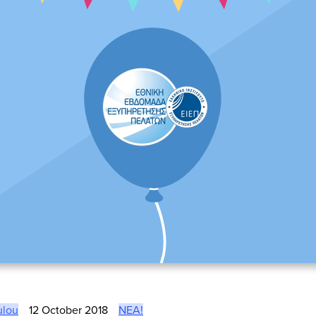
ulou
12 October 2018
ΝΈΑ!