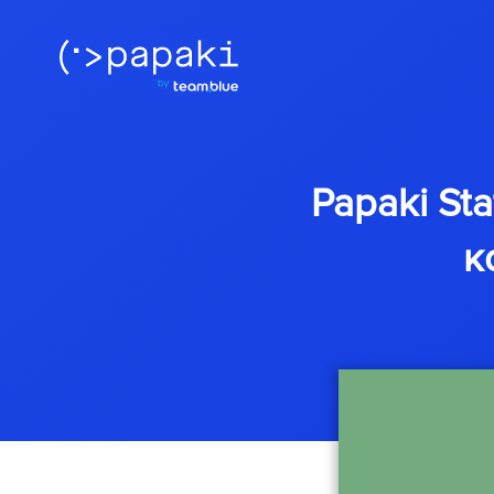
Papaki St
κ