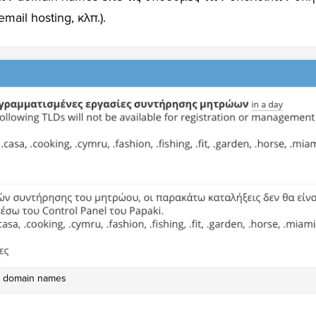
ail hosting, κλπ.).
 domain names