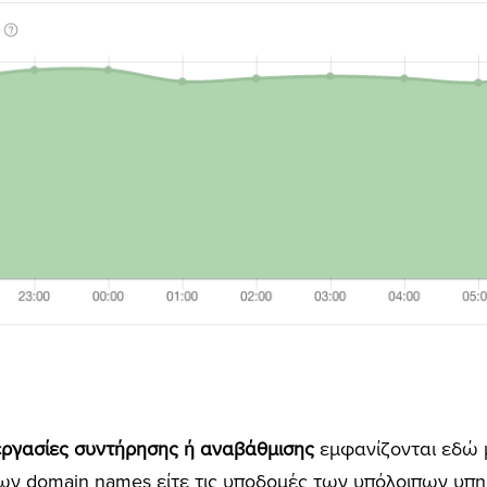
ργασίες συντήρησης ή αναβάθμισης
εμφανίζονται εδώ μ
ν domain names είτε τις υποδομές των υπόλοιπων υπηρ