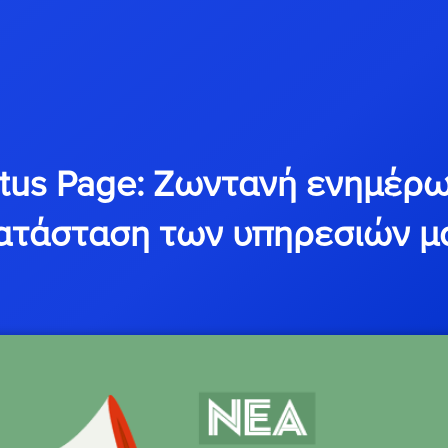
atus Page: Ζωντανή ενημέρω
ατάσταση των υπηρεσιών μ