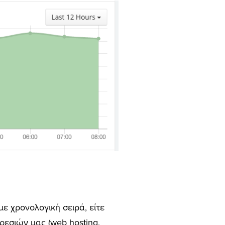
ε χρονολογική σειρά, είτε
εσιών μας (web hosting,