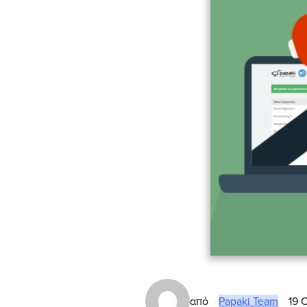
από
Papaki Team
19 