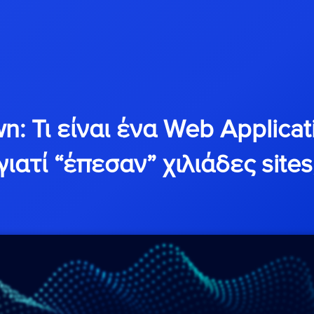
n: Τι είναι ένα Web Applicati
γιατί “έπεσαν” χιλιάδες sites