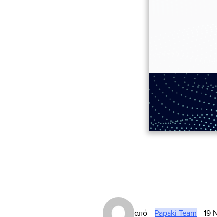
από
Papaki Team
19 