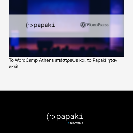
Το WordCamp Athens επέστρεψε και το Papaki ήταν
εκεί!