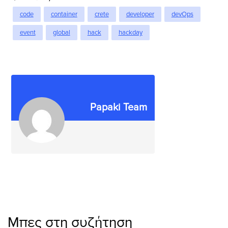
code
container
crete
developer
devOps
event
global
hack
hackday
Papaki Team
Μπες στη συζήτηση