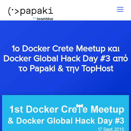
Toggl
naviga
1ο Docker Crete Meetup και
Docker Global Hack Day #3 από
το Papaki & την TopHost