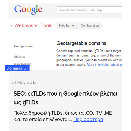
Domains Gr
21 May 2013
SEO: ccTLDs που η Google πλέον βλέπει
ως gTLDs
Πολλά δημοφιλή TLDs, όπως τα .CO, .TV, .ME
κ.α. τα οποία επιλέγονται…
Περισσότερα