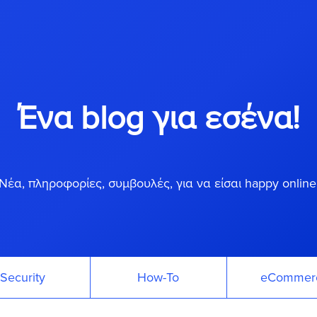
Ένα blog για εσένα!
Νέα, πληροφορίες, συμβουλές, για να είσαι happy online
Security
How-To
eCommer