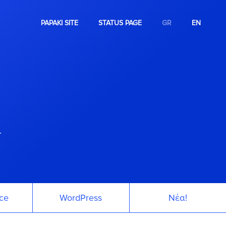
PAPAKI SITE
STATUS PAGE
GR
EN
.
ce
WordPress
Νέα!