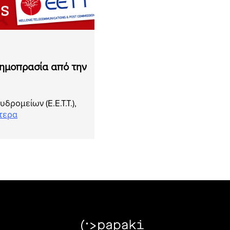
δημοπρασία από την
δρομείων (Ε.Ε.Τ.Τ.),
τερα