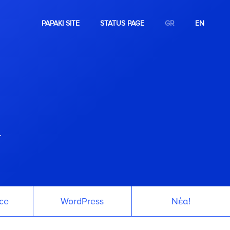
PAPAKI SITE
STATUS PAGE
GR
EN
.
ce
WordPress
Νέα!