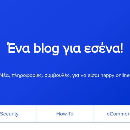
Ένα blog για εσένα!
Νέα, πληροφορίες, συμβουλές, για να είσαι happy online
Security
How-To
eCommer