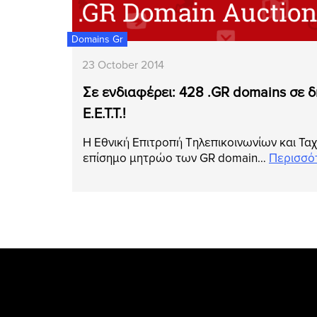
Domains Gr
23 October 2014
Σε ενδιαφέρει: 428 .GR domains σε 
Ε.Ε.Τ.Τ.!
Η Εθνική Επιτροπή Τηλεπικοινωνίων και Ταχυ
επίσημο μητρώο των GR domain…
Περισσό