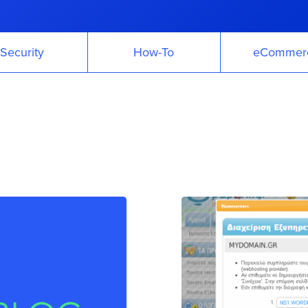
Security
How-To
eCommer