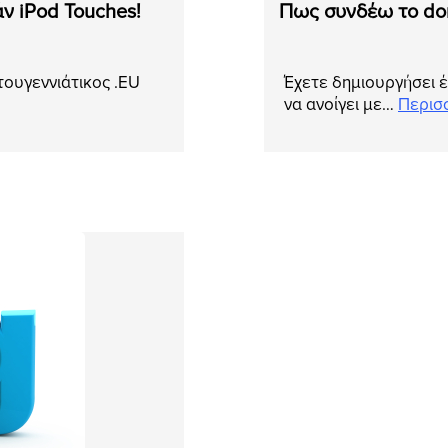
ν iPod Touches!
Πως συνδέω το dom
στουγεννιάτικος .EU
Έχετε δημιουργήσει έ
να ανοίγει με…
Περισ