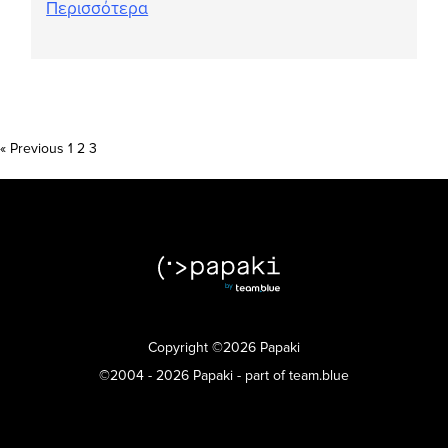
Περισσότερα
Posts
« Previous
1
2
3
pagination
Copyright ©2026 Papaki
©2004 - 2026 Papaki - part of team.blue