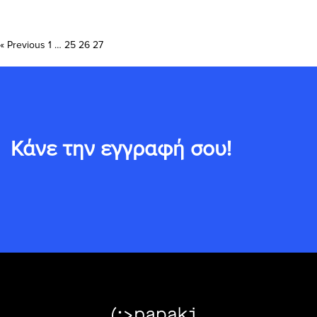
Posts
« Previous
1
…
25
26
27
pagination
Κάνε την εγγραφή σου!