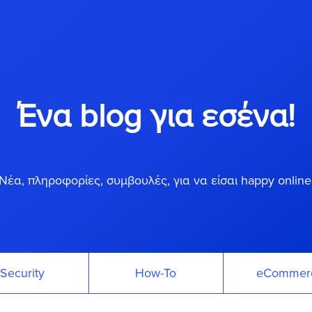
Ένα blog για εσένα!
Νέα, πληροφορίες, συμβουλές, για να είσαι happy online
Security
How-To
eCommer