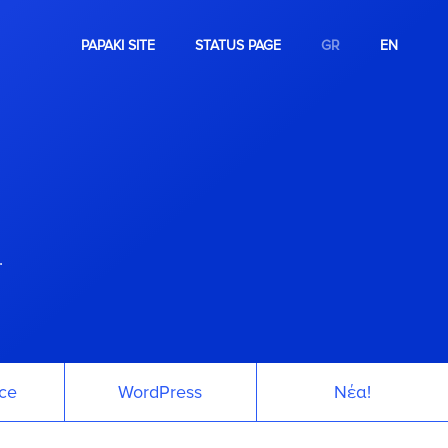
PAPAKI SITE
STATUS PAGE
GR
EN
.
ce
WordPress
Νέα!