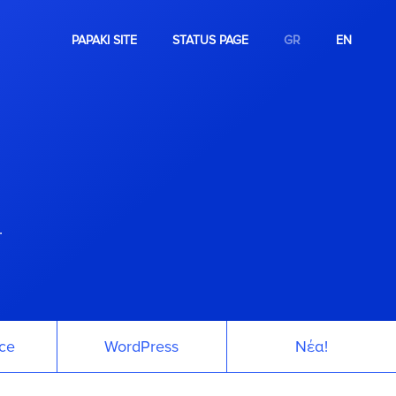
PAPAKI SITE
STATUS PAGE
GR
EN
.
ce
WordPress
Νέα!