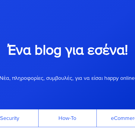
Ένα blog για εσένα!
Νέα, πληροφορίες, συμβουλές, για να είσαι happy online
Security
How-To
eCommer