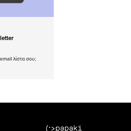
etter
email λίστα σου;