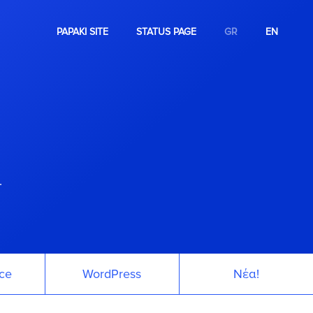
PAPAKI SITE
STATUS PAGE
GR
EN
.
ce
WordPress
Νέα!