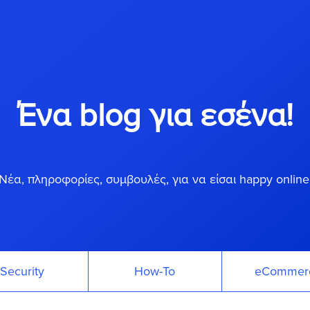
Ένα blog για εσένα!
Νέα, πληροφορίες, συμβουλές, για να είσαι happy online
Security
How-To
eCommer