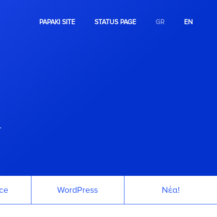
PAPAKI SITE
STATUS PAGE
GR
EN
.
ce
WordPress
Νέα!