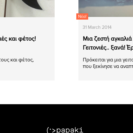
Νέα!
31 March 2014
ές και φέτος!
Μια ζεστή αγκαλιά
Γειτονιές.. ξανά! Έ
τους και φέτος,
Πρόκειται για μια γει
που ξεκίνησε να ανα