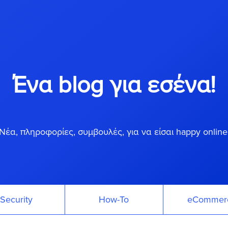
Ένα blog για εσένα!
Νέα, πληροφορίες, συμβουλές, για να είσαι happy online
Security
How-To
eCommer