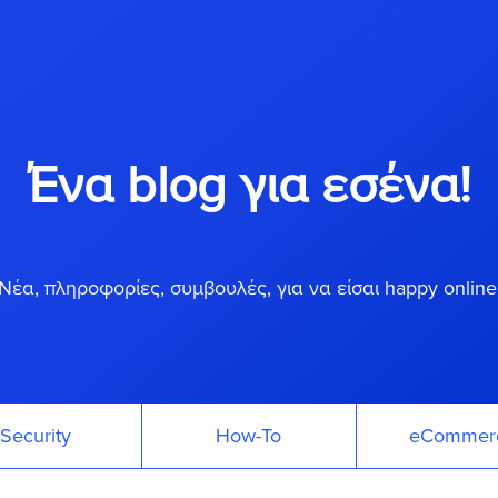
Ένα blog για εσένα!
Νέα, πληροφορίες, συμβουλές, για να είσαι happy online
Security
How-To
eCommer