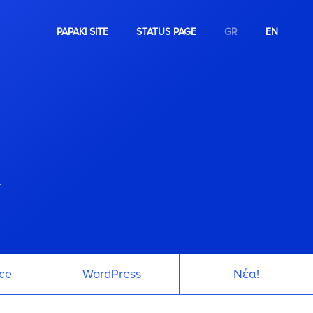
PAPAKI SITE
STATUS PAGE
GR
EN
.
ce
WordPress
Νέα!