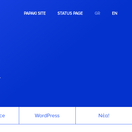
PAPAKI SITE
STATUS PAGE
GR
EN
.
ce
WordPress
Νέα!