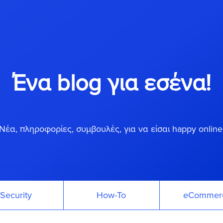
Ένα blog για εσένα!
Νέα, πληροφορίες, συμβουλές, για να είσαι happy online
Security
How-To
eCommer